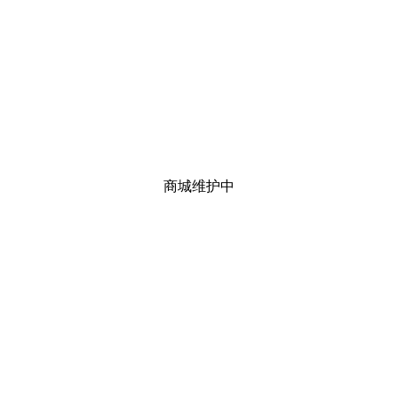
商城维护中